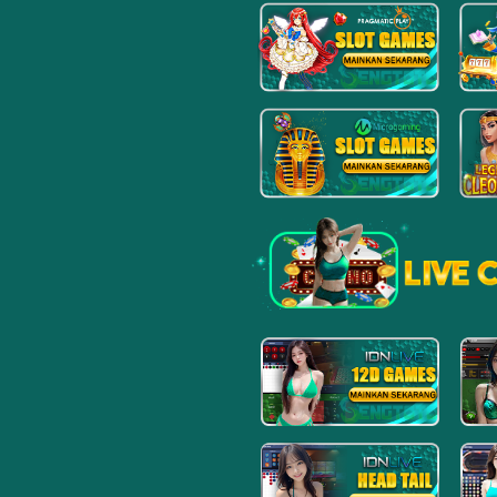
15
Pendeta W
Manggis -
16
Orang Bon
Anggur - B
17
Penolong -
18
Putri Raja
Engsel - D
19
Kekasih - 
Bemo - N
20
Pahlawan -
Sabuk - W