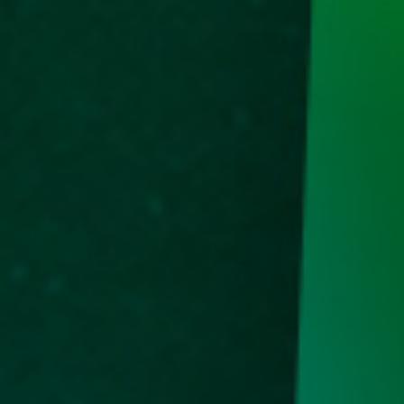
Ceret - Se
33
Penipu - K
Aswatam
34
Ibu Suri -
Kunti
35
Budha - Ka
Bagaspati
36
Wanita Sih
- Pintu - 
37
Dewa Maut
- Rokok - 