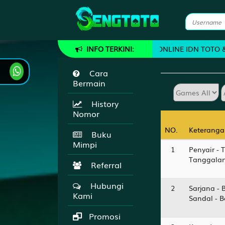
WWW.SENGTOTO.COM AGEN TOGEL ONLINE IDN TOTO & LIVE GAME
INFO TERKINI:
Cara
Bermain
History
Nomor
NO.
NO.
Keteranga
Keteranga
Buku
Mimpi
1
Penyair - 
Tanggalan
Referral
Hubungi
2
Sarjana - 
Kami
Sandal - 
Promosi