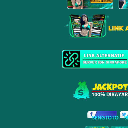
21
Jejaka Tua
Lesmana 
22
Janda Muda
Grendel -
23
Berandal - 
Citraksa
24
Pengembar
- Tas - Ra
25
Nenek Moy
Sikat - T
SENGTOTO
S
26
Putri Raja