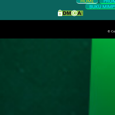
HOME
PRO
Engsel - D
BUKU MIMP
27
Si Ceroboh
Gedung Bi
© Co
28
Anak Sakti
Sepatu - R
29
Penari - C
Sekolahan 
30
Penjual Da
Sendok - K
31
Pemburu - 
Baju - Pan
32
Kepala Des