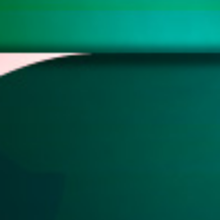
55
Ambil Da
56
Anak Kam
57
Anak Kunc
58
Anak Naik
59
Angkat Ba
60
Weker
61
Wat Siam
62
Wanita Pu
63
Ubi
64
Tusuk Gigi
65
Tupai
66
Anjing