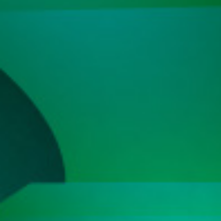
44
Hidung Bel
Meja - Arj
45
Udang ke
46
Langit
47
Tanah
48
Gula
49
Obat
50
Ahli Nuju
51
Air Gripe
52
Air Panas
53
Alat Tulis
54
Ambil Air