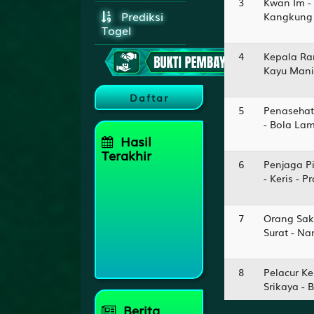
3
Kwan Im -
Prediksi
Kangkung 
Togel
4
Kepala Ra
Kayu Manis
Daftar
5
Penasehat
- Bola La
Hasil
Terakhir
6
Penjaga Pi
- Keris - 
HONGKONG
6011
CAMBODIA
7
Orang Sak
7635
Surat - N
TAIWAN
5838
8
Pelacur Ke
JAPAN
9078
Srikaya - 
Berita