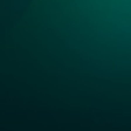
67
Anjing
68
Tuli
69
Anjing Ber
70
Tukar Cinc
71
Anjing Me
72
Tukang Pu
73
Truk Milite
74
Truk Bara
75
Antar May
76
Anting-an
77
Api
78
Arang