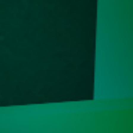
38
Orang Gila 
Buriswara
39
Siluman Ai
Toples - W
40
Putri Kipas
Apokat,Alp
41
Petani - Pe
Cukur - Ir
42
Prajurit -
Angin - Ci
43
Raksasa - 
Es - Praha